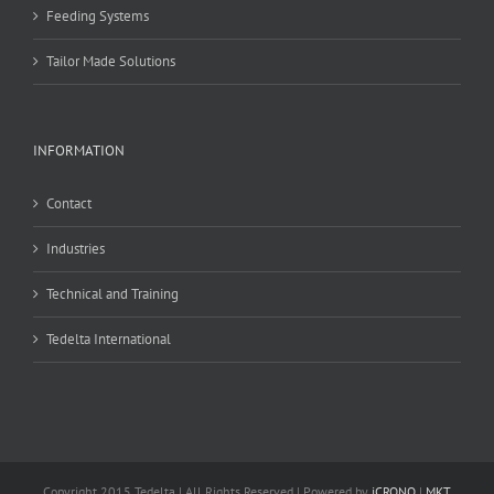
Feeding Systems
Tailor Made Solutions
INFORMATION
Contact
Industries
Technical and Training
Tedelta International
Copyright 2015 Tedelta | All Rights Reserved | Powered by
iCRONO
|
MKT