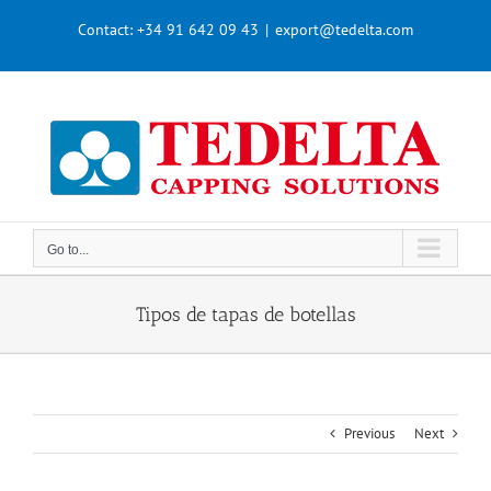
Skip
Contact:
+34 91 642 09 43
|
export@tedelta.com
to
content
Go to...
Tipos de tapas de botellas
Previous
Next