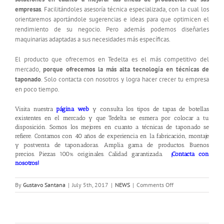
empresas
. Facilitándoles asesoría técnica especializada, con la cual los
orientaremos aportándole sugerencias e ideas para que optimicen el
rendimiento de su negocio. Pero además podemos diseñarles
maquinarias adaptadas a sus necesidades más específicas.
El producto que ofrecemos en Tedelta es el más competitivo del
mercado,
porque ofrecemos la más alta tecnología en técnicas de
taponado
. Solo contacta con nosotros y logra hacer crecer tu empresa
en poco tiempo.
Visita nuestra
página web
y consulta los tipos de tapas de botellas
existentes en el mercado y que Tedelta se esmera por colocar a tu
disposición. Somos los mejores en cuanto a técnicas de taponado se
refiere. Contamos con 40 años de experiencia en la fabricación, montaje
y postventa de taponadoras. Amplia gama de productos. Buenos
precios. Piezas 100% originales. Calidad garantizada.
¡
Contacta con
nosotros
!
on
By
Gustavo Santana
|
July 5th, 2017
|
NEWS
|
Comments Off
Tipos
de
tapas
de