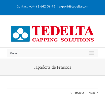
Skip
Contact:
+34 91 642 09 43
|
export@tedelta.com
to
content
Go to...
Tapadora de Frascos
Previous
Next