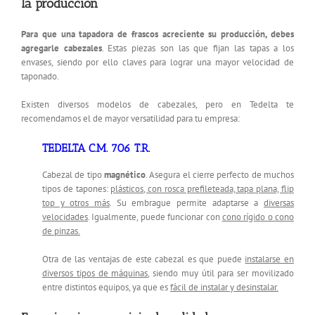
la producción
Para que una tapadora de frascos acreciente su producción, debes
agregarle cabezales
. Estas piezas son las que fijan las tapas a los
envases, siendo por ello claves para lograr una mayor velocidad de
taponado.
Existen diversos modelos de cabezales, pero en Tedelta te
recomendamos el de mayor versatilidad para tu empresa:
TEDELTA C.M. 706 T.R.
Cabezal de tipo
magnético
. Asegura el cierre perfecto de muchos
tipos de tapones:
plásticos, con rosca prefileteada, tapa plana, flip
top y otros más
. Su embrague permite adaptarse a
diversas
velocidades
. Igualmente, puede funcionar con
cono rígido o cono
de pinzas.
Otra de las ventajas de este cabezal es que puede
instalarse en
diversos tipos de máquinas
, siendo muy útil para ser movilizado
entre distintos equipos, ya que es
fácil de instalar y desinstalar.