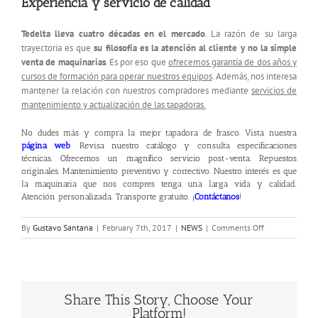
Experiencia y servicio de calidad
Tedelta lleva cuatro décadas en el mercado
. La razón de su larga
trayectoria es que
su filosofía es la atención al cliente y no la simple
venta de maquinarias
. Es por eso que
ofrecemos garantía de dos años y
cursos de formación para operar nuestros equipos
. Además, nos interesa
mantener la relación con nuestros compradores mediante
servicios de
mantenimiento y actualización de las tapadoras.
No dudes más y compra la mejor tapadora de frasco. Vista nuestra
página web
. Revisa nuestro catálogo y consulta especificaciones
técnicas. Ofrecemos un magnífico servicio post-venta. Repuestos
originales. Mantenimiento preventivo y correctivo. Nuestro interés es que
la maquinaria que nos compres tenga una larga vida y calidad.
Atención personalizada. Transporte gratuito. ¡
Contáctanos
!
on
By
Gustavo Santana
|
February 7th, 2017
|
NEWS
|
Comments Off
Tapadora
de
Frascos
Share This Story, Choose Your
Platform!