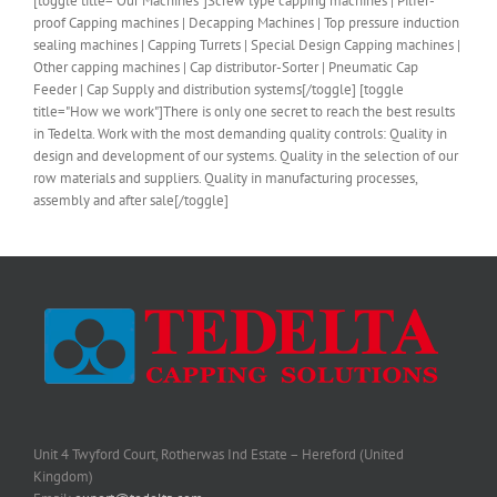
[toggle title="Our Machines"]Screw type capping machines | Pilfer-
proof Capping machines | Decapping Machines | Top pressure induction
sealing machines | Capping Turrets | Special Design Capping machines |
Other capping machines | Cap distributor-Sorter | Pneumatic Cap
Feeder | Cap Supply and distribution systems[/toggle] [toggle
title="How we work"]There is only one secret to reach the best results
in Tedelta. Work with the most demanding quality controls: Quality in
design and development of our systems. Quality in the selection of our
row materials and suppliers. Quality in manufacturing processes,
assembly and after sale[/toggle]
Unit 4 Twyford Court, Rotherwas Ind Estate – Hereford (United
Kingdom)