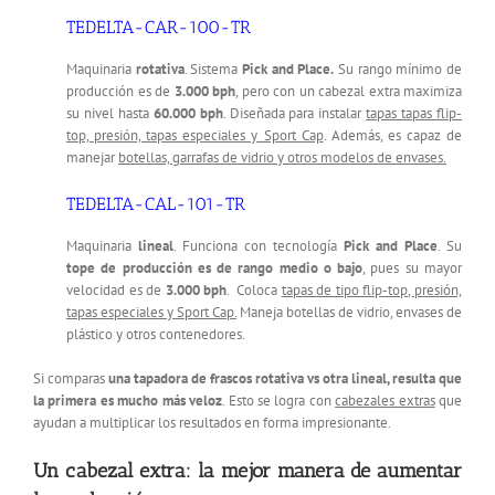
TEDELTA-CAR-100-TR
Maquinaria
rotativa
. Sistema
Pick and Place.
Su rango mínimo de
producción es de
3.000 bph
, pero con un cabezal extra maximiza
su nivel hasta
60.000 bph
. Diseñada para instalar
tapas tapas flip-
top, presión, tapas especiales y Sport Cap
. Además, es capaz de
manejar
botellas, garrafas de vidrio y otros modelos de envases.
TEDELTA-CAL-101-TR
Maquinaria
lineal
. Funciona con tecnología
Pick and Place
. Su
tope de producción es de rango medio
o bajo
, pues su mayor
velocidad es de
3.000 bph
. Coloca
tapas de tipo flip-top, presión,
tapas especiales y Sport Cap.
Maneja botellas de vidrio, envases de
plástico y otros contenedores.
Si comparas
una tapadora de frascos rotativa vs otra lineal, resulta que
la primera es mucho más veloz
. Esto se logra con
cabezales extras
que
ayudan a multiplicar los resultados en forma impresionante.
Un cabezal extra: la mejor manera de aumentar