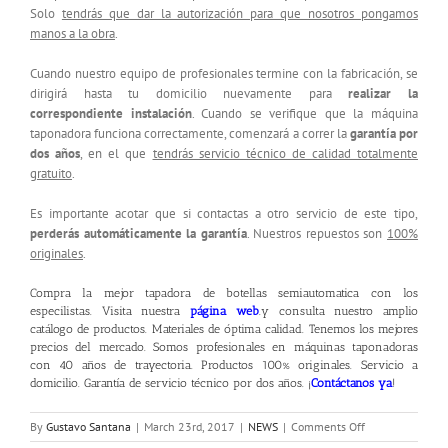
Solo
tendrás que dar la autorización para que nosotros pongamos
manos a la obra
.
Cuando nuestro equipo de profesionales termine con la fabricación, se
dirigirá hasta tu domicilio nuevamente para
realizar la
correspondiente instalación
. Cuando se verifique que la máquina
taponadora funciona correctamente, comenzará a correr la
garantía por
dos años
, en el que
tendrás servicio técnico de calidad totalmente
gratuito
.
Es importante acotar que si contactas a otro servicio de este tipo,
perderás automáticamente la garantía
. Nuestros repuestos son
100%
originales
.
Compra la mejor tapadora de botellas semiautomatica con los
especilistas. Visita nuestra
página web
.y consulta nuestro amplio
catálogo de productos. Materiales de óptima calidad. Tenemos los mejores
precios del mercado. Somos profesionales en máquinas taponadoras
con 40 años de trayectoria. Productos 100% originales. Servicio a
domicilio. Garantía de servicio técnico por dos años. ¡
Contáctanos ya
!
on
By
Gustavo Santana
|
March 23rd, 2017
|
NEWS
|
Comments Off
Tapadora