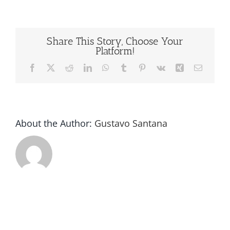
de
botellas
semiautomatica
Share This Story, Choose Your
Platform!
Facebook
X
Reddit
LinkedIn
WhatsApp
Tumblr
Pinterest
Vk
Xing
Email
About the Author:
Gustavo Santana