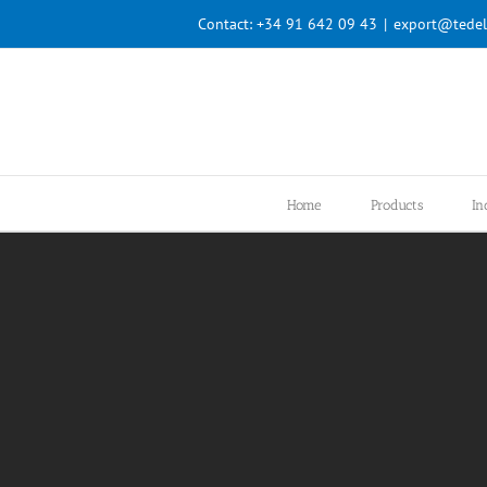
Skip
Contact:
+34 91 642 09 43
|
export@tedel
to
content
Home
Products
In