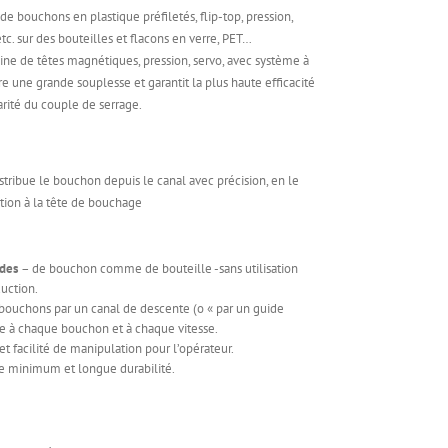
e bouchons en plastique préfiletés, flip-top, pression,
tc. sur des bouteilles et flacons en verre, PET…
hine de têtes magnétiques, pression, servo, avec système à
re une grande souplesse et garantit la plus haute efficacité
arité du couple de serrage.
stribue le bouchon depuis le canal avec précision, en le
ition à la tête de bouchage
ides
– de bouchon comme de bouteille -sans utilisation
duction.
bouchons par un canal de descente (o « par un guide
que à chaque bouchon et à chaque vitesse.
et facilité de manipulation pour l’opérateur.
ge minimum et longue durabilité.