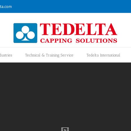
ta.com
dustries
Technical & Training Service
Tedelta International