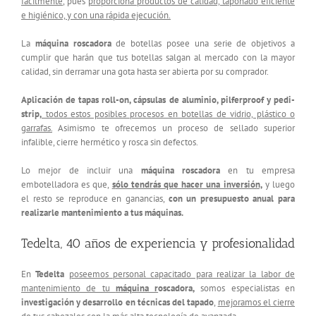
fácilmente
, pues
proporciona productos de calidad, taponado eficiente
e higiénico, y con una rápida ejecución.
La
máquina roscadora
de botellas posee una serie de objetivos a
cumplir que harán que tus botellas salgan al mercado con la mayor
calidad, sin derramar una gota hasta ser abierta por su comprador.
Aplicación de tapas roll-on, cápsulas de aluminio, pilferproof y pedi-
strip,
todos estos posibles procesos en botellas de vidrio, plástico o
garrafas.
Asimismo te ofrecemos un proceso de sellado superior
infalible, cierre hermético y rosca sin defectos.
Lo mejor de incluir una
máquina roscadora
en tu empresa
embotelladora es que,
s
ólo tendrás que hacer una inversión,
y luego
el resto se reproduce en ganancias,
con un presupuesto anual para
realizarle mantenimiento a tus máquinas.
Tedelta, 40 años de experiencia y profesionalidad
En
Tedelta
poseemos personal capacitado para realizar la labor de
mantenimiento de tu
máquina r
oscadora,
somos especialistas en
investigación y desarrollo en técnicas del tapado
,
mejoramos el cierre