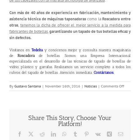
de tus cabezales con la más alta tecnología de avanzada
.
Con más de 40 años de experiencia en fabricación, mantenimiento y
asistencia técnica de máquinas taponadoras
como la
Roscadora entre
otras
,
tenemos la dicha de ofrecer el mejor servicio a la medida para
fabricantes de botellas
,
garantizando un tapado de tus botellas eficaz y
sin defectos.
Visítanos en
Tedelta
y conócenos mejor y consulta nuestra maquínaria
de
Roscadora
de botellas. Somos una Empresa Internacional
especializada en el desarrollo de las técnicas de tapado de botellas de
vidrio, plástico y garrafas. Realizamos un servicio completo a todos los
rubros del tapado de botellas. Atención inmediata.
Contáctanos.
on
By
Gustavo Santana
|
November 16th, 2016
|
Noticias
|
Comments Off
Roscadora
Share This Story, Choose Your
Platform!
Facebook
X
Reddit
LinkedIn
WhatsApp
Tumblr
Pinterest
Vk
Xing
Email