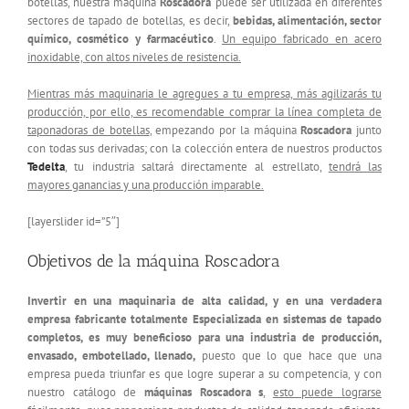
botellas, nuestra máquina
Roscadora
puede ser utilizada en diferentes
sectores de tapado de botellas, es decir,
bebidas, alimentación, sector
químico, cosmético y farmacéutico
.
Un equipo fabricado en acero
inoxidable, con altos niveles de resistencia.
Mientras más maquinaria le agregues a tu empresa, más agilizarás tu
producción, por ello, es recomendable comprar la línea completa de
taponadoras de botellas
, empezando por la máquina
Roscadora
junto
con todas sus derivadas; con la colección entera de nuestros productos
Tedelta
, tu industria saltará directamente al estrellato,
tendrá las
mayores ganancias y una producción imparable.
[layerslider id=”5″]
Objetivos de la máquina Roscadora
Invertir en una maquinaria de alta calidad, y en una verdadera
empresa fabricante totalmente Especializada en sistemas de tapado
completos, es muy beneficioso para una industria de producción,
envasado, embotellado, llenado,
puesto que lo que hace que una
empresa pueda triunfar es que logre superar a su competencia, y con
nuestro catálogo de
máquinas Roscadora s
,
esto puede lograrse