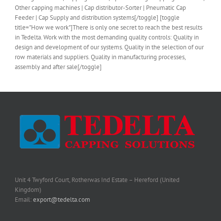
Other capping machines | Cap distributor-Sorter | Pneumatic Cap
Feeder | Cap Supply and distribution systems[/toggle] [toggle
title="How we work"]There is only one secret to reach the best results
in Tedelta. Work with the most demanding quality controls: Quality in
design and development of our systems. Quality in the selection of our
row materials and suppliers. Quality in manufacturing processes,
assembly and after sale[/toggle]
Unit 4 Twyford Court, Rotherwas Ind Estate – Hereford (United
Kingdom)
Email:
export@tedelta.com