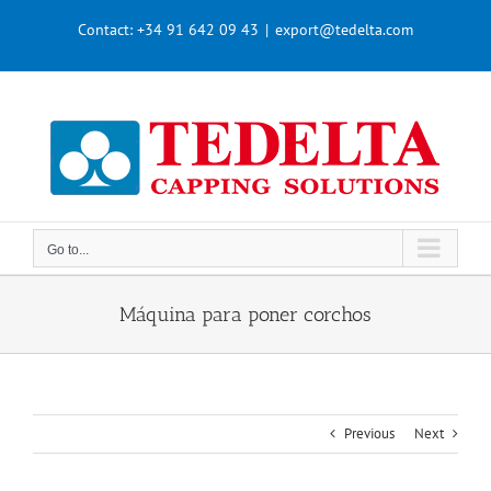
Skip
Contact:
+34 91 642 09 43
|
export@tedelta.com
to
content
Go to...
Máquina para poner corchos
Previous
Next