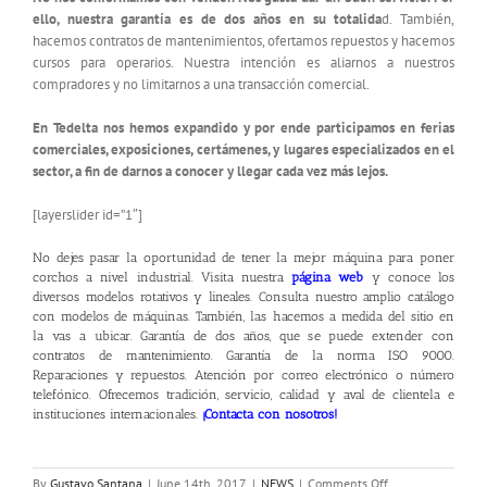
ello, nuestra garantía es de dos años en su totalida
d. También,
hacemos contratos de mantenimientos, ofertamos repuestos y hacemos
cursos para operarios. Nuestra intención es aliarnos a nuestros
compradores y no limitarnos a una transacción comercial.
En Tedelta nos hemos expandido y por ende participamos en ferias
comerciales, exposiciones, certámenes, y lugares especializados en el
sector, a fin de darnos a conocer y llegar cada vez más lejos.
[layerslider id=”1″]
No dejes pasar la oportunidad de tener la mejor máquina para poner
corchos a nivel industrial. Visita nuestra
página web
y conoce los
diversos modelos rotativos y lineales. Consulta nuestro amplio catálogo
con modelos de máquinas. También, las hacemos a medida del sitio en
la vas a ubicar. Garantía de dos años, que se puede extender con
contratos de mantenimiento. Garantía de la norma ISO 9000.
Reparaciones y repuestos. Atención por correo electrónico o número
telefónico. Ofrecemos tradición, servicio, calidad y aval de clientela e
instituciones internacionales.
¡
Contacta con nosotros
!
on
By
Gustavo Santana
|
June 14th, 2017
|
NEWS
|
Comments Off