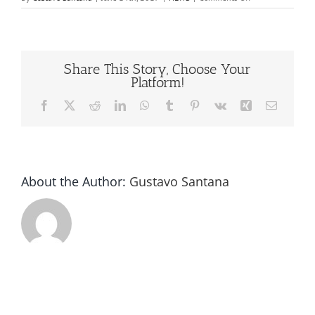
Máquina
para
poner
corchos
Share This Story, Choose Your
Platform!
Facebook
X
Reddit
LinkedIn
WhatsApp
Tumblr
Pinterest
Vk
Xing
Email
About the Author:
Gustavo Santana