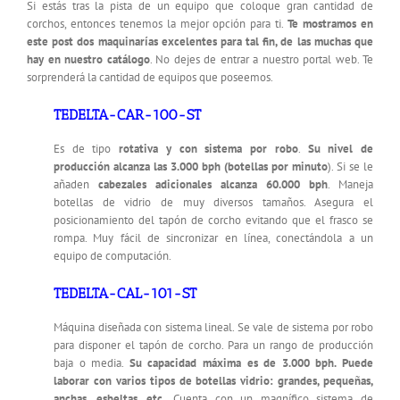
Si estás tras la pista de un equipo que coloque gran cantidad de
corchos, entonces tenemos la mejor opción para ti.
Te mostramos en
este post dos maquinarías excelentes para tal fin, de las muchas que
hay en nuestro catálogo
. No dejes de entrar a nuestro portal web. Te
sorprenderá la cantidad de equipos que poseemos.
TEDELTA-CAR-100-ST
Es de tipo
rotativa y con sistema por robo
.
Su nivel de
producción alcanza las 3.000 bph (botellas por minuto
). Si se le
añaden
cabezales adicionales alcanza 60.000
bph
. Maneja
botellas de vidrio de muy diversos tamaños. Asegura el
posicionamiento del tapón de corcho evitando que el frasco se
rompa. Muy fácil de sincronizar en línea, conectándola a un
equipo de computación.
TEDELTA-CAL-101-ST
Máquina diseñada con sistema lineal. Se vale de sistema por robo
para disponer el tapón de corcho. Para un rango de producción
baja o media.
Su capacidad máxima es de 3.000 bph. Puede
laborar con varios tipos de botellas vidrio: grandes, pequeñas,
anchas, esbeltas, etc.
Cuenta con un magnífico sistema de