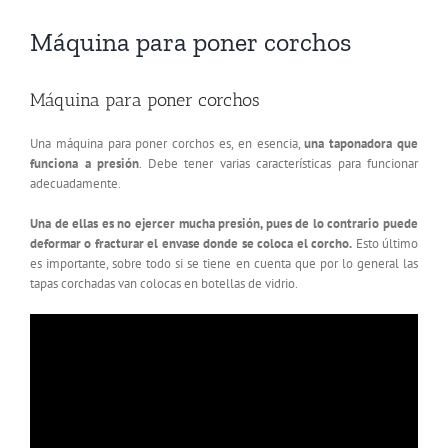
Máquina para poner corchos
Máquina para poner corchos
Una máquina para poner corchos es, en esencia,
una taponadora que
funciona a presión
. Debe tener varias características para funcionar
adecuadamente.
Una de ellas es no ejercer mucha presión, pues de lo contrario puede
deformar o fracturar el envase donde se coloca el corcho.
Esto último
es importante, sobre todo si se tiene en cuenta que por lo general las
tapas corchadas van colocas en botellas de vidrio.