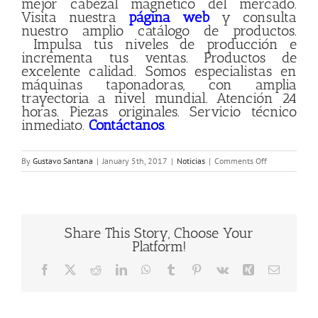
mejor cabezal magnetico del mercado.
Visita nuestra
página web
y consulta
nuestro amplio catálogo de productos.
Impulsa tus niveles de producción e
incrementa tus ventas. Productos de
excelente calidad. Somos especialistas en
máquinas taponadoras, con amplia
trayectoria a nivel mundial. Atención 24
horas. Piezas originales. Servicio técnico
inmediato.
Contáctanos
.
on
By
Gustavo Santana
|
January 5th, 2017
|
Noticias
|
Comments Off
Cabezal
Magnetico
Share This Story, Choose Your
Platform!
Facebook
X
Reddit
LinkedIn
WhatsApp
Tumblr
Pinterest
Vk
Xing
Email