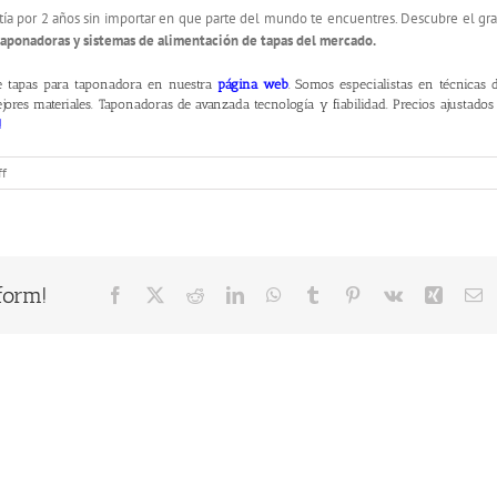
ía por 2 años sin importar en que parte del mundo te encuentres. Descubre el gr
taponadoras y sistemas de alimentación de tapas del mercado.
e tapas para taponadora en nuestra
página web
. Somos especialistas en técnicas 
res materiales. Taponadoras de avanzada tecnología y fiabilidad. Precios ajustados
!
on
f
Alimentador
de
tapas
para
taponadora
form!
Facebook
X
Reddit
LinkedIn
WhatsApp
Tumblr
Pinterest
Vk
Xing
E