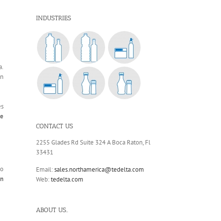
INDUSTRIES
a.
en
es
de
CONTACT US
2255 Glades Rd Suite 324 A Boca Raton, Fl
33431
do
Email:
sales.northamerica@tedelta.com
un
Web:
tedelta.com
ABOUT US..