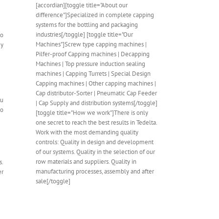
[accordian][toggle title="About our
difference"]Specialized in complete capping
systems for the bottling and packaging
industries[/toggle] [toggle title="Our
to
Machines"]Screw type capping machines |
 y
Pilfer-proof Capping machines | Decapping
Machines | Top pressure induction sealing
machines | Capping Turrets | Special Design
Capping machines | Other capping machines |
Cap distributor-Sorter | Pneumatic Cap Feeder
tu
| Cap Supply and distribution systems[/toggle]
 o
[toggle title="How we work"]There is only
one secret to reach the best results in Tedelta.
Work with the most demanding quality
controls: Quality in design and development
of our systems. Quality in the selection of our
row materials and suppliers. Quality in
s.
manufacturing processes, assembly and after
er
sale[/toggle]