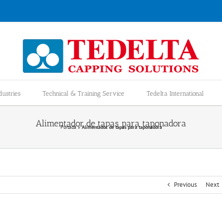
dustries
Technical & Training Service
Tedelta International
Alimentador de tapas para taponadora
Portada
»
Alimentador de tapas para taponadora
Previous
Next